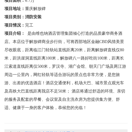
项目面积：
6.7万
项目地址：
重庆解放碑
项目类别：
消防安装
项目情况：
完工
项目介绍：
是由维也纳酒店管理集团倾心打造的品质豪华商务酒
店。本店位于解放碑商业步行街，可将西部地区金融CBD风情美景
尽收眼底，距离临江门轻轨站直线距离20米，距离解放碑直线仅80
米，距洪崖洞直线距离100米，解放碑八一路好吃街100米，距离长
江索道直线距离仅500米，罗汉寺、湖广会馆、朝天门广场及两江游
周边一公里内，网红轻轨等适合游玩的景点也非常方便，是您旅
游、出差的优选酒店！酒店交通便利，机场大巴、城市景点观光车
及高铁大巴直线距离我店不足50米； 酒店将通过舒适的环境、亲切
的服务及配套的早餐、会议室及自主洗衣房为您提供集方便、舒
适、健康于一身的客户体验，恭候您的光临！